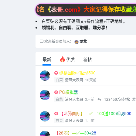
区 - 永久域名《表哥.com》大家记得保存收藏永
白菜贴必须有正确图文+操作流程+正确地址。
领福利、自由聊、互取暖、趣分享！
欢迎新会员加入：
龙龙
最新
新帖
优质
纵横国际✅返现500
白菜
清风大表哥
10天前
PG模拟器
白菜
清风大表哥
3月前
1234567还轻松
发
【龙腾国际】—✅—100送100返现500
白菜
清风大表哥
1月前
【28圈】—✅—30+28