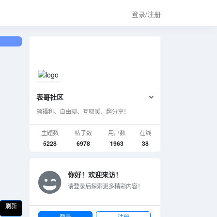
登录/注册
表哥社区
领福利、自由聊、互取暖、趣分享！
主题数
帖子数
用户数
在线
5228
6978
1963
38
你好！欢迎来访！
请登录后探索更多精彩内容！
刷新