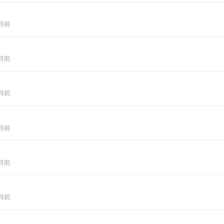
月前
月前
月前
月前
月前
月前