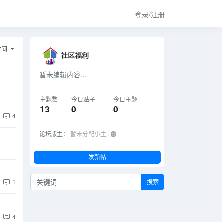
登录/注册
时间
社区福利
暂未编辑内容...
主题数
今日贴子
今日主题
13
0
0
4
论坛版主：
暂未分配小主...
发新帖
1
搜索
4