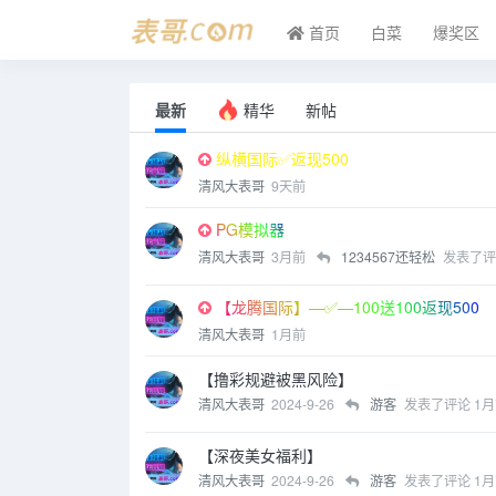
首页
白菜
爆奖区
最新
精华
新帖
纵横国际✅返现500
清风大表哥
9天前
PG模拟器
清风大表哥
3月前
1234567还轻松
发表了评
【龙腾国际】—✅—100送100返现500
清风大表哥
1月前
【撸彩规避被黑风险】
清风大表哥
2024-9-26
游客
发表了评论
1月
【深夜美女福利】
清风大表哥
2024-9-26
游客
发表了评论
1月