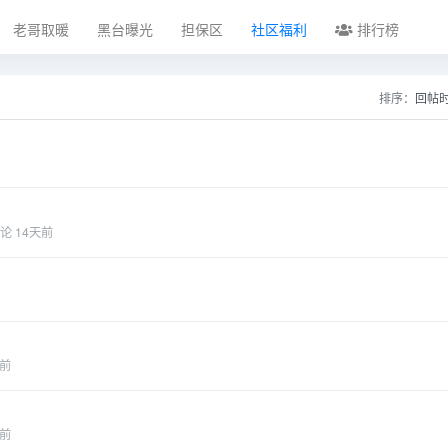
老哥取暖
黑台曝光
担保区
社区福利
排行榜
排序：
回帖
论
14天前
前
前