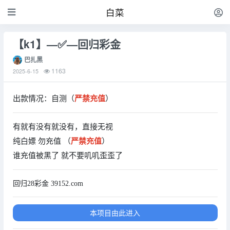
白菜
【k1】—✅—回归彩金
巴扎黑
1163
2025-6-15
出款情况：自测（
严禁充值
）
有就有没有就没有，直接无视
纯白嫖 勿充值 （
严禁充值
）
谁充值被黑了 就不要叽叽歪歪了
回归28彩金 39152.com
本项目由此进入