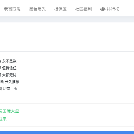
老哥取暖
黑台曝光
担保区
社区福利
排行榜
 永不黑款
等 值得信任
 大额无忧
断 长久推荐
智 切勿上头
！
玩国际大盘
来