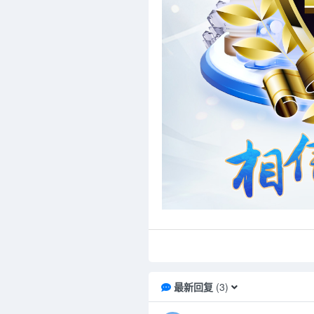
最新回复
(
3
)