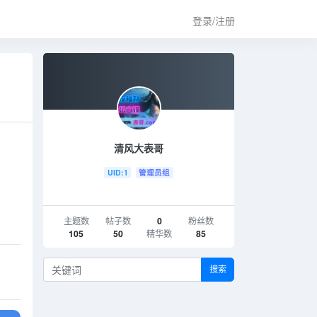
登录/注册
清风大表哥
UID:1
管理员组
主题数
帖子数
0
粉丝数
105
50
精华数
85
搜索