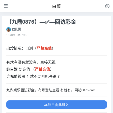
白菜
【九鼎0876】—✅—回访彩金
巴扎黑
798
10月前
出款情况：自测（
严禁充值
）
有就有没有就没有，直接无视
纯白嫖 勿充值 （
严禁充值
）
谁充值被黑了 就不要叽叽歪歪了
九鼎娱乐回访彩金。有号登陆查看 有就有。网站0876.com
本项目由此进入