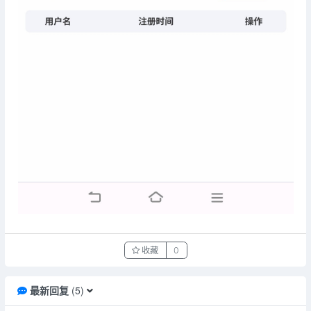
收藏
0
最新回复
(
5
)