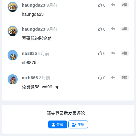
haungda23
9月前
0
2
楼
haungda23
haungda23
9月前
0
3
楼
表哥我的彩金勒
nb8825
8月前
0
4
楼
nb8875
mxh666
3月前
0
5
楼
免费送58 wd06.top
请先登录后发表评论！
登录
注册