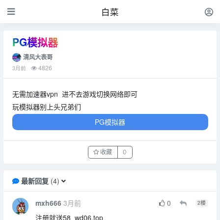
白菜
PG模拟器
清风大表哥
4826
3月前
无需加速器vpn 进不去游戏切换网络即可
玩模拟器别上头兄弟们
PG模拟器
收藏
0
最新回复
(
4
)
mxh666
3月前
0
2
楼
注册就送58 wd06.top