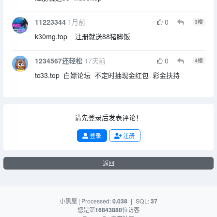
11223344
1月前
0
3
楼
k30mg.top 注册就送88猪脚饭
1234567还轻松
17天前
0
4
楼
tc33.top 白嫖论坛 不定时抽现金红包 彩金扶持
请先登录后发表评论！
登录
注册
返回
小黑屋
| Processed:
0.038
|
SQL:
37
您是第
16843880
位访客