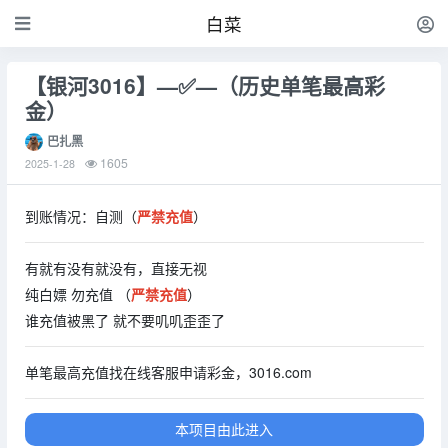
白菜
【银河3016】—✅—（历史单笔最高彩
金）
巴扎黑
1605
2025-1-28
到账情况：自测（
严禁充值
）
有就有没有就没有，直接无视
纯白嫖 勿充值 （
严禁充值
）
谁充值被黑了 就不要叽叽歪歪了
单笔最高充值找在线客服申请彩金，3016.com
本项目由此进入