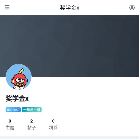
奖学金x
奖学金x
UID:469
一级用户组
0
2
0
主题
帖子
粉丝