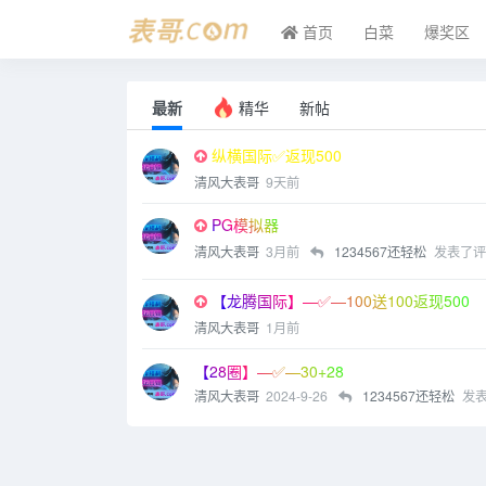
首页
白菜
爆奖区
最新
精华
新帖
纵横国际✅返现500
清风大表哥
9天前
PG模拟器
清风大表哥
3月前
1234567还轻松
发表了评
【龙腾国际】—✅—100送100返现500
清风大表哥
1月前
【28圈】—✅—30+28
清风大表哥
2024-9-26
1234567还轻松
发