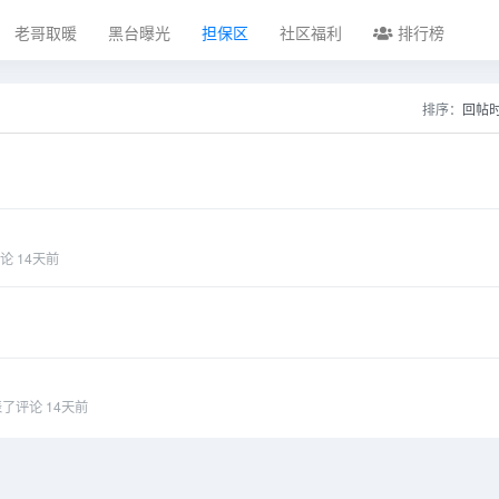
老哥取暖
黑台曝光
担保区
社区福利
排行榜
排序：
回帖
论
14天前
表了评论
14天前