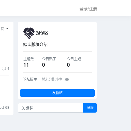
登录/注册
时间
担保区
默认版块介绍
主题数
今日贴子
今日主题
11
0
0
4
论坛版主：
暂未分配小主...
发新帖
68
搜索