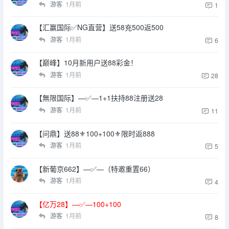
游客
1月前
1
【汇赢国际✅NG直营】送58充500返500
游客
1月前
6
【巅峰】10月新用户送88彩金！
游客
1月前
28
【無限国际】—✅—1+1扶持88注册送28
游客
1月前
11
【问鼎】送88⚜️100+100⚜️限时返888
游客
1月前
5
【新葡京662】—✅—（特邀重置66）
游客
1月前
4
【亿万28】—✅—100+100
游客
1月前
8