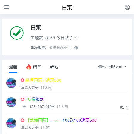
白菜
白菜
主题数: 5169
今日贴子: 0
论坛版主：
暂未分配小主...
最新
精华
新帖
排序：
回帖时间
纵横国际✅返现500
清风大表哥
11天前
PG模拟器
1234567还轻松
16天前
4
【龙腾国际】—✅—100送100返现500
清风大表哥
1月前