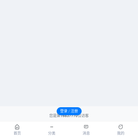
登录 / 注册
您是第
16837770
位访客
请先登录后发表评论！
首页
分类
消息
我的