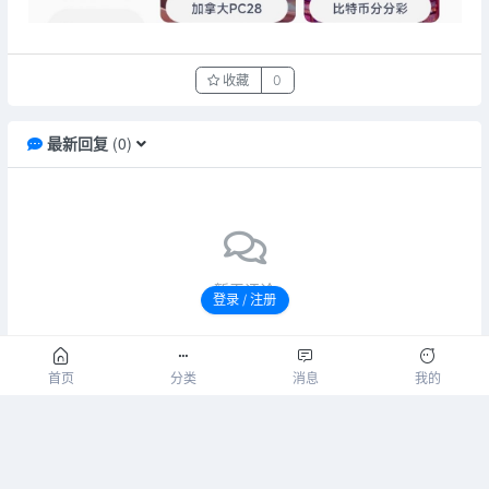
收藏
0
最新回复
(
0
)
暂无评论
登录 / 注册
请先登录后发表评论！
首页
分类
消息
我的
请先登录后发表评论！
登录
注册